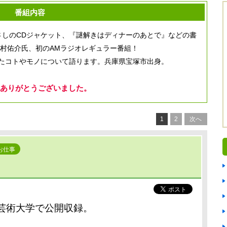
番組内容
NやさだまさしのCDジャケット、『謎解きはディナーのあとで』などの書
中村佑介氏、初のAMラジオレギュラー番組！
たコトやモノについて語ります。兵庫県宝塚市出身。
ありがとうございました。
1
2
次へ
お仕事
芸術大学で公開収録。