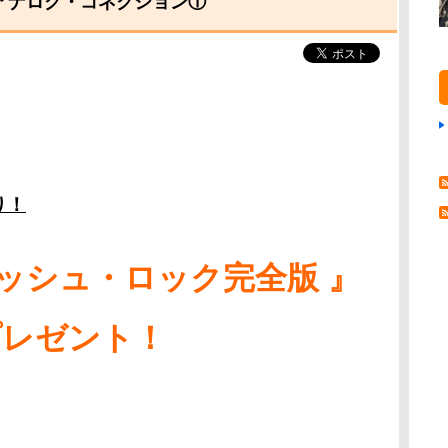
のアナログ・コネクション①
り！
リッシュ・ロック完全版 』
プレゼント！