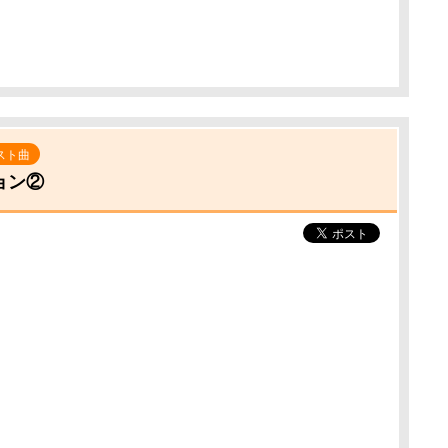
スト曲
ョン②