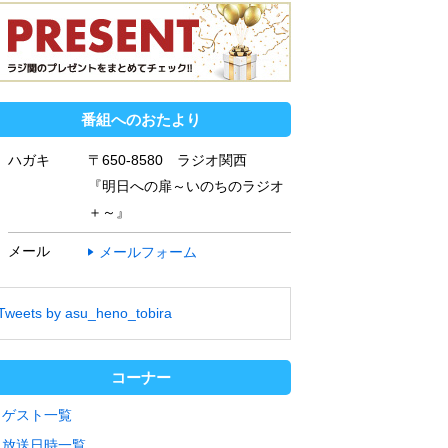
番組へのおたより
ハガキ
〒650-8580 ラジオ関西
『明日への扉～いのちのラジオ
＋～』
メール
メールフォーム
Tweets by asu_heno_tobira
コーナー
ゲスト一覧
放送日時一覧