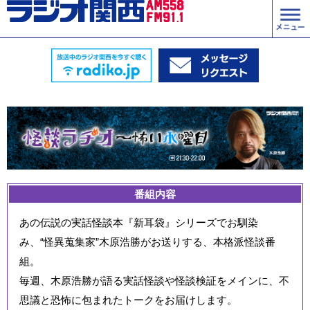
番組内容
あの伝説の実話怪談本『新耳袋』シリーズでお馴染
み、“怪異蒐集家”木原浩勝がお送りする、本格派怪談番
組。
毎週、木原浩勝が語る実話怪談や怪談検証をメインに、不
思議と恐怖に包まれたトークをお届けします。