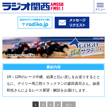
番組内容
1R～12Rのレース中継、結果と払い戻しをお送りするとと
もに、デイリー馬三郎トラックマンの森田真司さん、妹尾
和也さんによるレース展望・解説をお届けします。
1
2
3
4
次へ