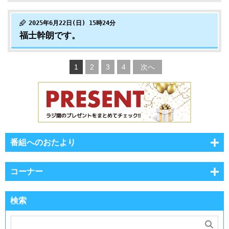
2025年6月22日(日) 15時24分
福士幹朗です。
1
2
3
4
次へ
番組へのおたより
コーナー
検索