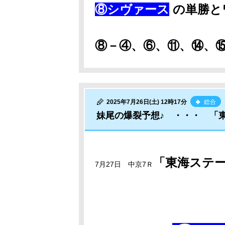
⑧シヴァース
の単勝と
⑧－④、⑥、⑪、⑭、
2025年7月26日(土) 12時17分
総合
妹尾の爆裂予想♪ ・・・ 「
「東海ステ
7月27日 中京7Ｒ