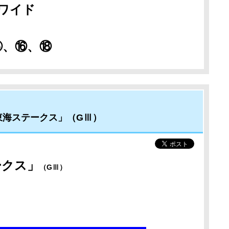
ワイド
⑮、⑯、⑱
東海ステークス」（GⅢ）
ークス
」
（GⅢ）