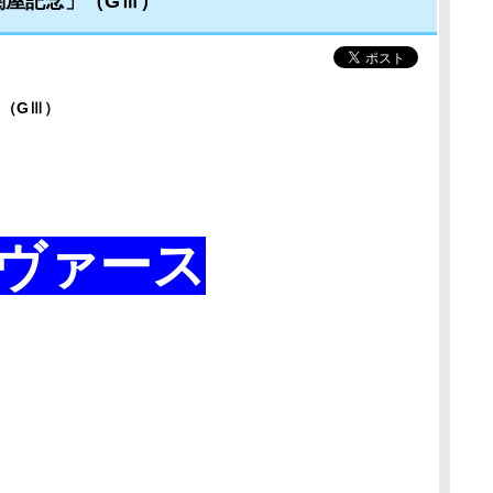
関屋記念」（GⅢ）
」
（GⅢ）
ヴァース