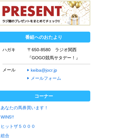
番組へのおたより
ハガキ
〒650-8580 ラジオ関西
『GOGO競馬サタデー！』
メール
keiba@jocr.jp
メールフォーム
コーナー
あなたの馬券買います！
WIN5!!
ヒットザ５０００
総合