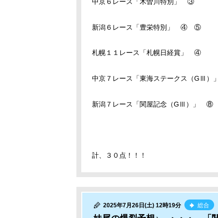
中京６レース「木曽川特別」 ③
新潟６レース「豊栄特別」 ④ ⑤
札幌１１レース「札幌日経賞」 ④
中京７レース「東海ステークス（GⅢ）
新潟７レース「関屋記念（GⅢ）」 ⑧
計、３０点！！！
2025年7月26日(土) 12時19分
総合