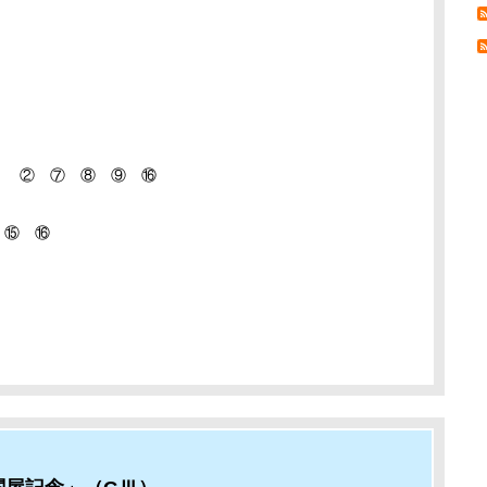
」 ② ⑦ ⑧ ⑨ ⑯
 ⑮ ⑯