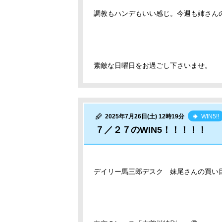
調教もハンデもいい感じ。今週も姉さんの
素敵な日曜日をお過ごし下さいませ。
2025年7月26日(土) 12時19分
WIN5!!
７／２７のWIN5！！！！！
デイリー馬三郎デスク 妹尾
さんの買い