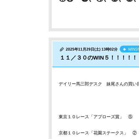
2025年11月29日(土) 13時02分
WIN5!
１１／３０のWIN５！！！！！
デイリー馬三郎デスク 妹尾
さんの買い
東京１０レース「アプローズ賞」 
京都１０レース「花園ステークス」 