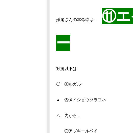
⑪エ
妹尾さんの本命◎は…
ー
対抗以下は
◯ ①ルガル
▲ ⑧メイショウソラフネ
△ 内から…
②アブキールベイ