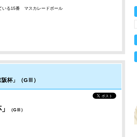
ている15番 マスカレードボール
京阪杯」（GⅢ）
杯
」
（GⅢ）