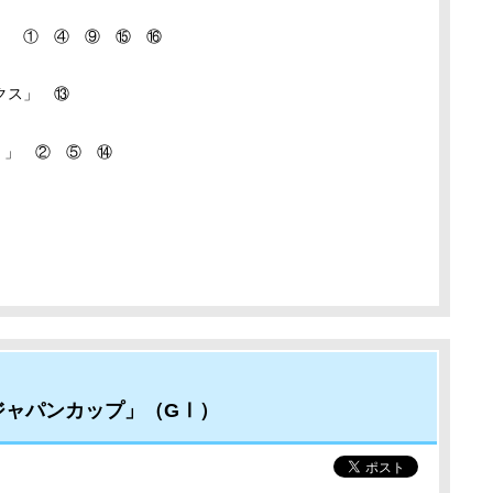
」 ① ④ ⑨ ⑮ ⑯
ークス」 ⑬
Ⅰ）」 ② ⑤ ⑭
ジャパンカップ」（GⅠ）