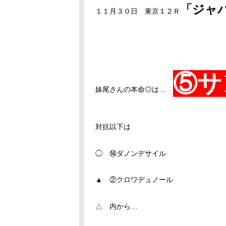
「ジャ
１１月３０日 東京１２Ｒ
⑤サ
妹尾さんの本命◎は…
対抗以下は
◯ ⑭ダノンデサイル
▲ ②クロワデュノール
△ 内から…