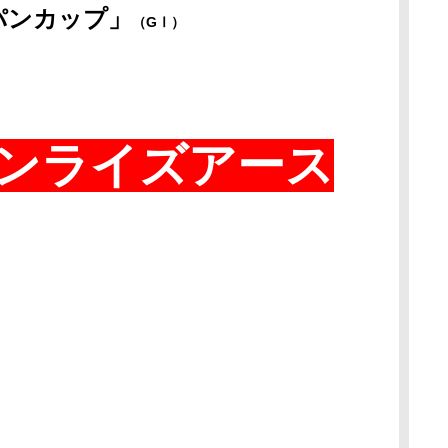
パンカップ
」
（GⅠ）
ンライズアース