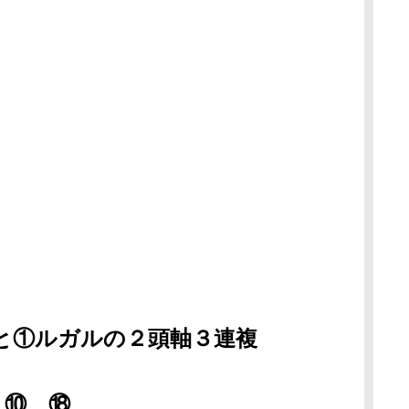
と①ルガルの２頭軸３連複
、⑩、⑱