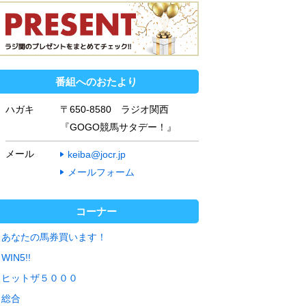
番組へのおたより
ハガキ
〒650-8580 ラジオ関西
『GOGO競馬サタデー！』
メール
keiba@jocr.jp
メールフォーム
コーナー
あなたの馬券買います！
WIN5!!
ヒットザ５０００
総合