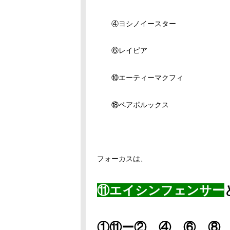
④ヨシノイースター
⑥レイピア
⑩エーティーマクフィ
⑱ペアポルックス
フォーカスは、
⑪エイシンフェンサー
①⑪ー②、④、⑥、⑧