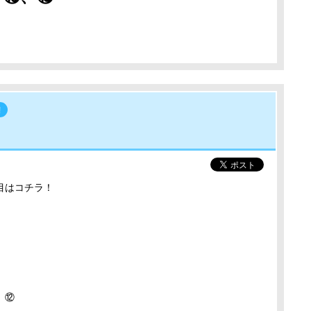
!
目はコチラ！
⑤
② ⑫