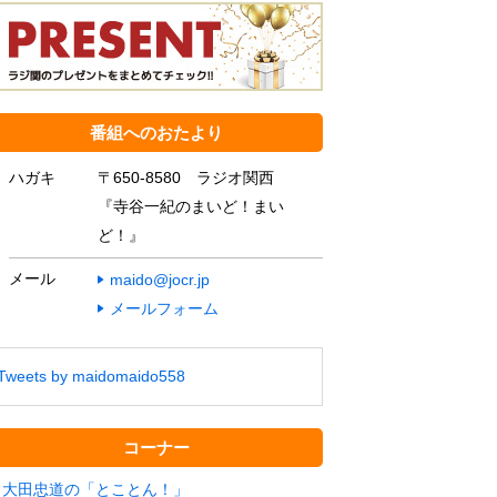
番組へのおたより
ハガキ
〒650-8580 ラジオ関西
『寺谷一紀のまいど！まい
ど！』
メール
maido@jocr.jp
メールフォーム
Tweets by maidomaido558
コーナー
大田忠道の「とことん！」