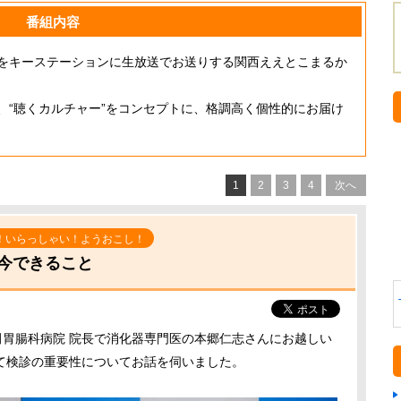
番組内容
をキーステーションに生放送でお送りする関西ええとこまるか
、“聴くカルチャー”をコンセプトに、格調高く個性的にお届け
1
2
3
4
次へ
！いらっしゃい！ようおこし！
今できること
田胃腸科病院 院長で消化器専門医の本郷仁志さんにお越しい
て検診の重要性についてお話を伺いました。