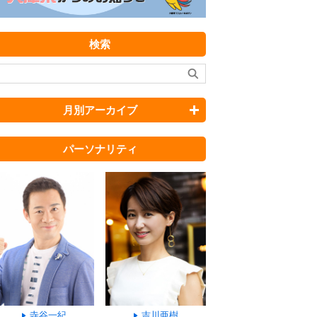
検索
月別アーカイブ
パーソナリティ
寺谷一紀
吉川亜樹