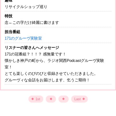
趣味
リサイクルショップ巡り
特技
念←この字だけ綺麗に書けます
担当番組
171のグルーヴ実験室
リスナーの皆さんへメッセージ
171の冠番組？！！？ 感無量です！
懐かしき神戸の町から、ラジオ関西Podcastグルーヴ実験
室！
とても楽しくのびのびと収録させていただきました。
グルーヴィな会話をお届けします、乞うご期待！
1st
Last