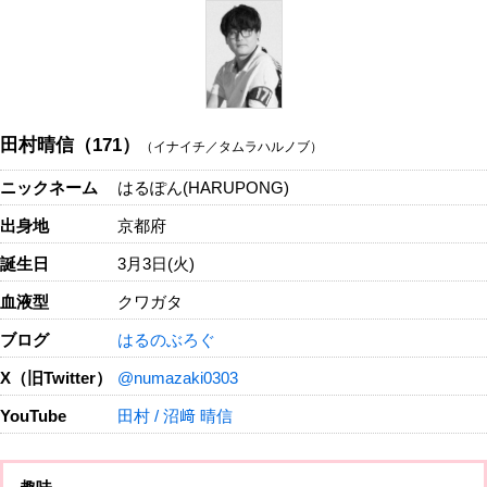
田村晴信（171）
（イナイチ／タムラハルノブ）
ニックネーム
はるぽん(HARUPONG)
出身地
京都府
誕生日
3月3日(火)
血液型
クワガタ
ブログ
はるのぶろぐ
X（旧Twitter）
@numazaki0303
YouTube
田村 / 沼﨑 晴信