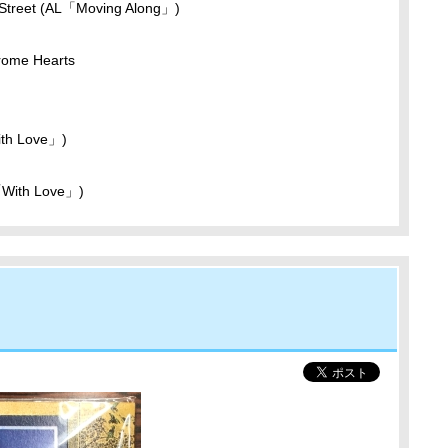
 Street (AL「Moving Along」)
rome Hearts
ith Love」)
「With Love」)