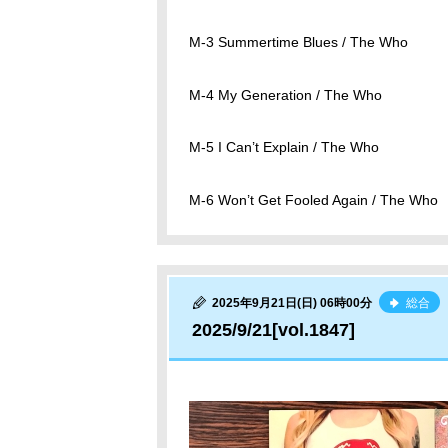
M-3 Summertime Blues / The Who
M-4 My Generation / The Who
M-5 I Can’t Explain / The Who
M-6 Won’t Get Fooled Again / The Who
2025年9月21日(日) 06時00分
総合
2025/9/21[vol.1847]