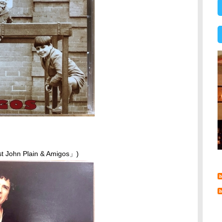
】
st John Plain & Amigos」)