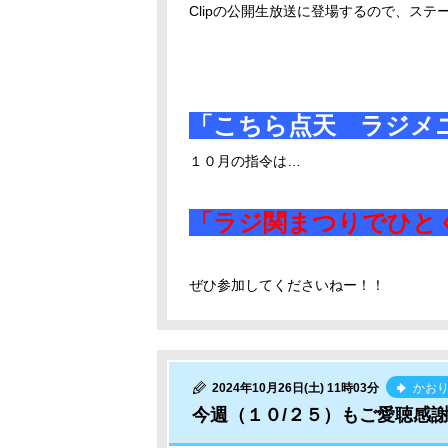
Clipの公開生放送に登場するので、ス
「こちら点天 ラジメ
１０月の指令は…
「ラジ関まつりでひと
ぜひ参加してくださいねー！！
2024年10月26日(土) 11時03分
かお
今週（１０/２５）もご愛聴感