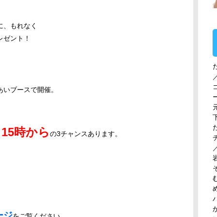
に、もれなく
レゼント！
あいブースで開催。
、15時から
の
3
チャンスあります。
ージ
をご覧ください