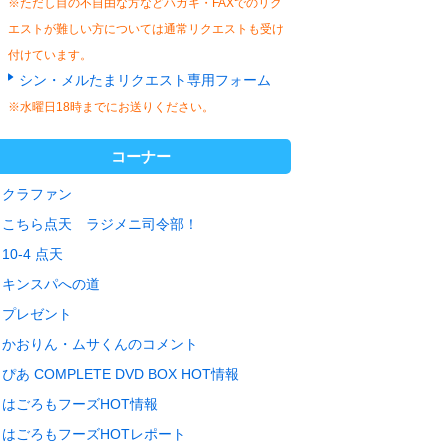
※ただし目の不自由な方などハガキ・FAXでのリク
エストが難しい方については通常リクエストも受け
付けています。
シン・メルたまリクエスト専用フォーム
※水曜日18時までにお送りください。
コーナー
クラファン
こちら点天 ラジメニ司令部！
10-4 点天
キンスパへの道
プレゼント
かおりん・ムサくんのコメント
ぴあ COMPLETE DVD BOX HOT情報
はごろもフーズHOT情報
はごろもフーズHOTレポート