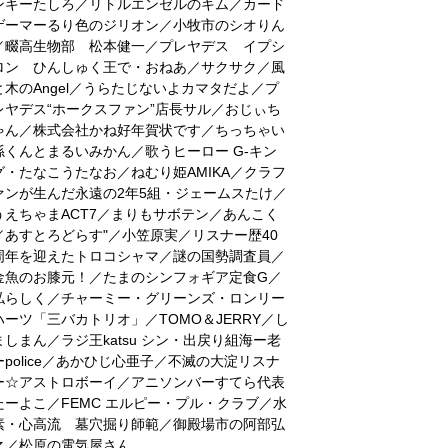
ンキーたしろ／リトルエンゼルのキム／カード
ゲーマーるり色のジリオン／小牧市のシオりん
／畷高生物部 松本健一／プレヤデス イプシ
ロン ひんしゅく王で・おねあ／サクサク／風
と木のAngel／うらたじないよカマタだよ／プ
レヤデス“ホークスファン”店長サル／おじぃち
ゃん／株式会社かね好年賀状です／ちっちゃい
孫くんとまるいみかん／歌うヒーロー G-キン
グ・たなこうたなお／ねむり姫AMIKA／クラフ
ァンが生んだ永遠の2年5組・ジェームスたけ／
うえちゃまACT7／まりもサボテン／あんこく
／あすとろどらす"／小笠原実／リスナー歴40
周年を迎えたトロコシャマ／謎の国勢調査員／
金魚のお膝元！／たまのシンフォギア定食G／
私らしく／チャーミー・グリーンズ・ロンリー
ハーツ「三バカトリオ」／TOMO＆JERRY／し
ましまん／ラジ王katsu シン・出戻り組海ー老
ーpolice／あかひじ心亜子／不滅の大淀リスナ
ー☆アストロボーイ／アニソンバーすてら代表
たーよこ／FEMC エルピー・プル・クラブ／水
素・心高流 墓穴掘り師範／御殿場市の阿部弘
之／松原の電気屋さん