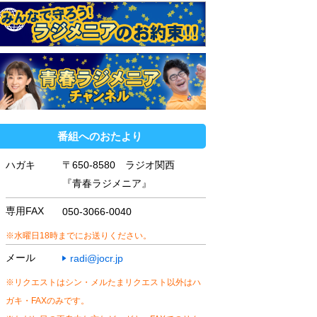
番組へのおたより
ハガキ
〒650-8580 ラジオ関西
『青春ラジメニア』
専用FAX
050-3066-0040
※水曜日18時までにお送りください。
メール
radi@jocr.jp
※リクエストはシン・メルたまリクエスト以外はハ
ガキ・FAXのみです。