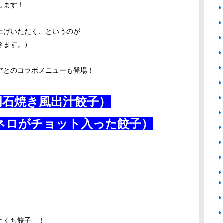
します！
上げいただく、というのが
きます。）
アとのコラボメニューも登場！
明石焼き風出汁餃子）
ネロがチョット入った餃子）
とくち餃子」！