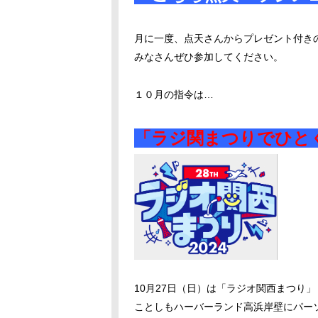
月に一度、点天さんからプレゼント付き
みなさんぜひ参加してください。
１０月の指令は…
「ラジ関まつりでひと
10月
27
日（日）は「ラジオ関西まつり」
ことしもハーバーランド高浜岸壁にパー