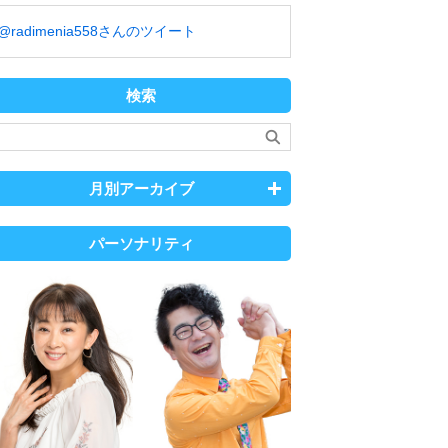
@radimenia558さんのツイート
検索
月別アーカイブ
パーソナリティ