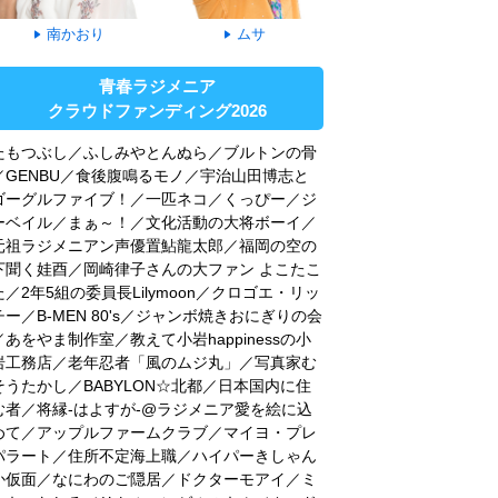
南かおり
ムサ
青春ラジメニア
クラウドファンディング2026
たもつぶし／ふしみやとんぬら／ブルトンの骨
／GENBU／食後腹鳴るモノ／宇治山田博志と
ゴーグルファイブ！／一匹ネコ／くっぴー／ジ
ーベイル／まぁ～！／文化活動の大将ボーイ／
元祖ラジメニアン声優置鮎龍太郎／福岡の空の
下聞く娃酉／岡崎律子さんの大ファン よこたこ
た／2年5組の委員長Lilymoon／クロゴエ・リッ
チー／B-MEN 80's／ジャンボ焼きおにぎりの会
／あをやま制作室／教えて小岩happinessの小
岩工務店／老年忍者「風のムジ丸」／写真家む
そうたかし／BABYLON☆北都／日本国内に住
む者／将縁-はよすが-@ラジメニア愛を絵に込
めて／アップルファームクラブ／マイヨ・プレ
パラート／住所不定海上職／ハイパーきしゃん
か仮面／なにわのご隠居／ドクターモアイ／ミ