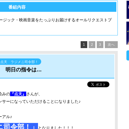
番組内容
ージック・映画音楽をたっぷりお届けするオールリクエストプ
1
2
3
次へ
ら点天 ラジメニ司令部！
 明日の指令は…
染みの
『点天』
さんが、
ンサーになっていただけることになりました♪
ーアル♪
ニ司令部！」
となりました！！！