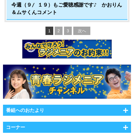
今週（９/ １９）もご愛聴感謝です♪ かおりん
＆ムサくんコメント
1
2
3
次へ
番組へのおたより
コーナー