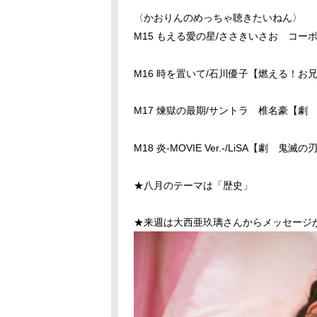
〈かおりんのめっちゃ聴きたいねん〉
M15 もえる愛の星/ささきいさお コー
M16 時を置いて/石川優子【燃える！お兄
M17 煉獄の最期/サントラ 椎名豪【劇
M18 炎-MOVIE Ver.-/LiSA【劇 鬼
★八月のテーマは「歴史」
★来週は大西亜玖璃さんからメッセージ