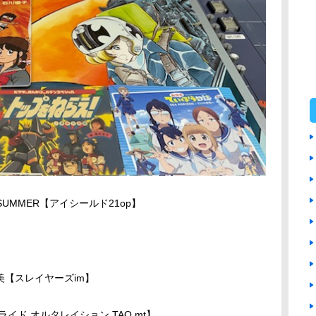
 SUMMER【アイシールド21op】
美【スレイヤーズim】
映 スクライド オルタレイション TAO mt】