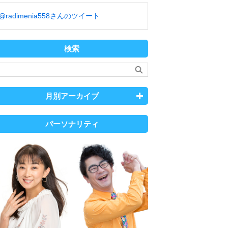
@radimenia558さんのツイート
検索
月別アーカイブ
パーソナリティ