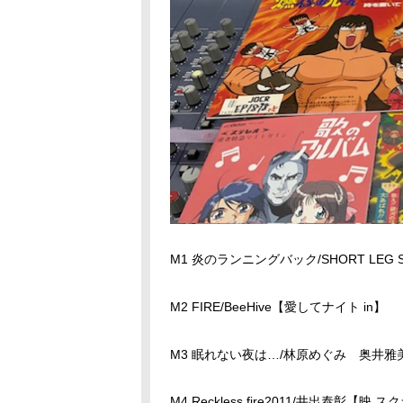
M1 炎のランニングバック/SHORT LEG
M2 FIRE/BeeHive【愛してナイト in】
M3 眠れない夜は…/林原めぐみ 奥井雅
M4 Reckless fire2011/井出泰彰【