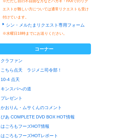
※ただし目の不自由な方などハガキ・FAXでのリク
エストが難しい方については通常リクエストも受け
付けています。
シン・メルたまリクエスト専用フォーム
※水曜日18時までにお送りください。
コーナー
クラファン
こちら点天 ラジメニ司令部！
10-4 点天
キンスパへの道
プレゼント
かおりん・ムサくんのコメント
ぴあ COMPLETE DVD BOX HOT情報
はごろもフーズHOT情報
はごろもフーズHOTレポート