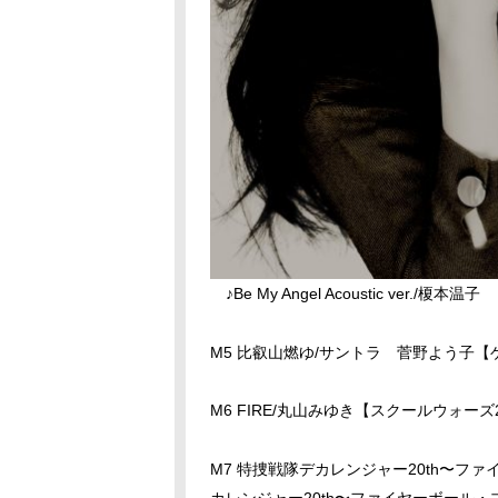
♪Be My Angel Acoustic ver./榎本温子
M5 比叡山燃ゆ/サントラ 菅野よう子【
M6 FIRE/丸山みゆき【スクールウォーズ2
M7 特捜戦隊デカレンジャー20th〜フ
カレンジャー20th〜ファイヤーボール・