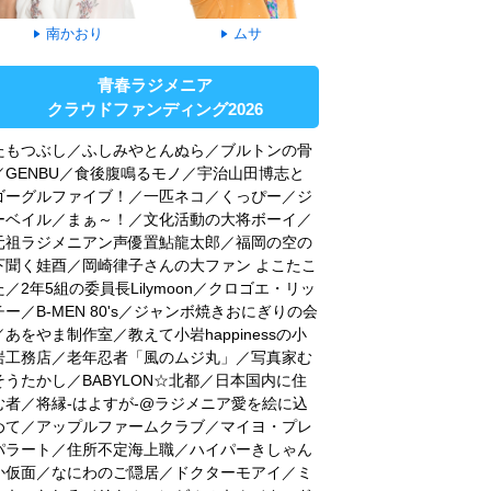
南かおり
ムサ
青春ラジメニア
クラウドファンディング2026
たもつぶし／ふしみやとんぬら／ブルトンの骨
／GENBU／食後腹鳴るモノ／宇治山田博志と
ゴーグルファイブ！／一匹ネコ／くっぴー／ジ
ーベイル／まぁ～！／文化活動の大将ボーイ／
元祖ラジメニアン声優置鮎龍太郎／福岡の空の
下聞く娃酉／岡崎律子さんの大ファン よこたこ
た／2年5組の委員長Lilymoon／クロゴエ・リッ
チー／B-MEN 80's／ジャンボ焼きおにぎりの会
／あをやま制作室／教えて小岩happinessの小
岩工務店／老年忍者「風のムジ丸」／写真家む
そうたかし／BABYLON☆北都／日本国内に住
む者／将縁-はよすが-@ラジメニア愛を絵に込
めて／アップルファームクラブ／マイヨ・プレ
パラート／住所不定海上職／ハイパーきしゃん
か仮面／なにわのご隠居／ドクターモアイ／ミ