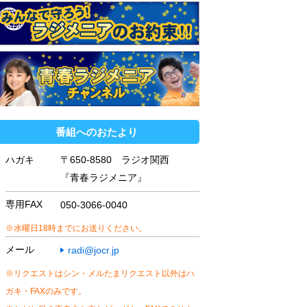
番組へのおたより
ハガキ
〒650-8580 ラジオ関西
『青春ラジメニア』
専用FAX
050-3066-0040
※水曜日18時までにお送りください。
メール
radi@jocr.jp
※リクエストはシン・メルたまリクエスト以外はハ
ガキ・FAXのみです。