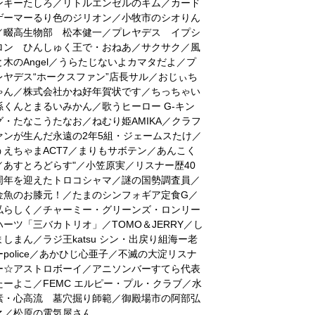
ンキーたしろ／リトルエンゼルのキム／カード
ゲーマーるり色のジリオン／小牧市のシオりん
／畷高生物部 松本健一／プレヤデス イプシ
ロン ひんしゅく王で・おねあ／サクサク／風
と木のAngel／うらたじないよカマタだよ／プ
レヤデス“ホークスファン”店長サル／おじぃち
ゃん／株式会社かね好年賀状です／ちっちゃい
孫くんとまるいみかん／歌うヒーロー G-キン
グ・たなこうたなお／ねむり姫AMIKA／クラフ
ァンが生んだ永遠の2年5組・ジェームスたけ／
うえちゃまACT7／まりもサボテン／あんこく
／あすとろどらす"／小笠原実／リスナー歴40
周年を迎えたトロコシャマ／謎の国勢調査員／
金魚のお膝元！／たまのシンフォギア定食G／
私らしく／チャーミー・グリーンズ・ロンリー
ハーツ「三バカトリオ」／TOMO＆JERRY／し
ましまん／ラジ王katsu シン・出戻り組海ー老
ーpolice／あかひじ心亜子／不滅の大淀リスナ
ー☆アストロボーイ／アニソンバーすてら代表
たーよこ／FEMC エルピー・プル・クラブ／水
素・心高流 墓穴掘り師範／御殿場市の阿部弘
之／松原の電気屋さん