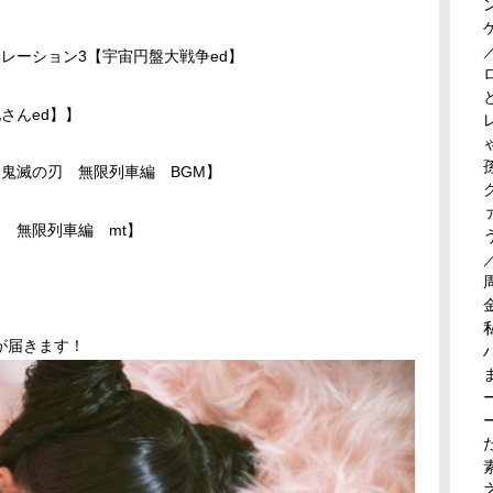
ポレーション3【宇宙円盤大戦争ed】
さんed】】
 鬼滅の刃 無限列車編 BGM】
滅の刃 無限列車編 mt】
が届きます！