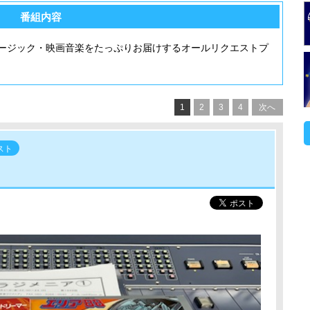
番組内容
ージック・映画音楽をたっぷりお届けするオールリクエストプ
1
2
3
4
次へ
スト