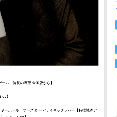
ゲーム 信長の野望 全国版から】
 op】
ァイヤーボール・ブースター〜/サイキックラバー【特捜戦隊デ
ブースター〜mt】