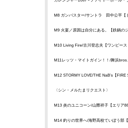
M8 ガンバスター/サントラ 田中公平【ト
M9 火宴／原因は自分にある。【鉄鍋のジ
M10 Living Fire/古川登志夫【ワンピ
M11レッツ・マイトガイン！！/舞浜bro
M12 STORMY LOVE/THE NaB’s【FIRE
〈シン・メルたまリクエスト〉
M13 炎のユニコーン/山際祥子【エリア
M14 釣りの世界へ/海野高校ていぼう部