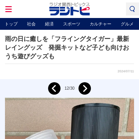
トップ
社会
経済
スポーツ
カルチャー
グルメ
雨の日に癒しを「フライングタイガー」最新
レイングッズ 発掘キットなど子ども向けお
うち遊びグッズも
2024/07/11
Next
12/30
Prev