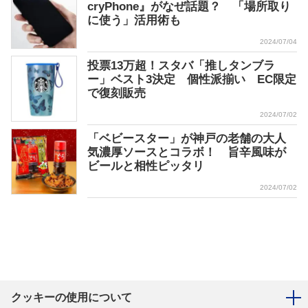
cryPhone』がなぜ話題？ 「場所取り
に使う」活用術も
2024/07/04
投票13万超！スタバ「推しタンブラ
ー」ベスト3決定 個性派揃い EC限定
で復刻販売
2024/07/02
「ベビースター」が神戸の老舗の大人
気濃厚ソースとコラボ！ 旨辛風味が
ビールと相性ピッタリ
2024/07/02
クッキーの使用について