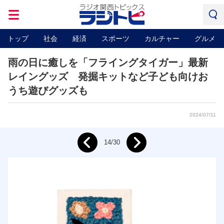
トップ
社会
経済
スポーツ
カルチャー
グルメ
雨の日に癒しを「フライングタイガー」最新
レイングッズ 発掘キットなど子ども向けお
うち遊びグッズも
2024/07/11
Next
14/30
Prev