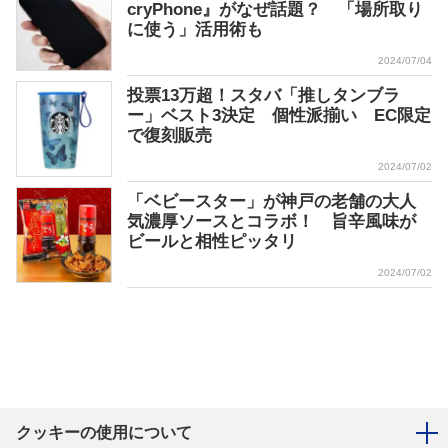
cryPhone』がなぜ話題？ 「場所取り
に使う」活用術も
2024/07/04
投票13万超！スタバ「推しタンブラ
ー」ベスト3決定 個性派揃い EC限定
で復刻販売
2024/07/02
「ベビースター」が神戸の老舗の大人
気濃厚ソースとコラボ！ 旨辛風味が
ビールと相性ピッタリ
2024/07/02
クッキーの使用について