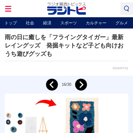
トップ
社会
経済
スポーツ
カルチャー
グルメ
雨の日に癒しを「フライングタイガー」最新
レイングッズ 発掘キットなど子ども向けお
うち遊びグッズも
2024/07/11
Next
16/30
Prev