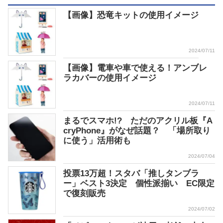
【画像】恐竜キットの使用イメージ
2024/07/11
【画像】電車や車で使える！アンブレ
ラカバーの使用イメージ
2024/07/11
まるでスマホ!? ただのアクリル板『A
cryPhone』がなぜ話題？ 「場所取り
に使う」活用術も
2024/07/04
投票13万超！スタバ「推しタンブラ
ー」ベスト3決定 個性派揃い EC限定
で復刻販売
2024/07/02