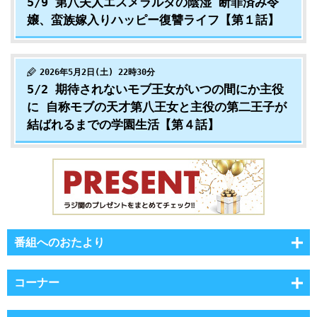
5/9 第八夫人エスメラルダの陰湿 断罪済み令
嬢、蛮族嫁入りハッピー復讐ライフ【第１話】
2026年5月2日(土) 22時30分
5/2 期待されないモブ王女がいつの間にか主役
に 自称モブの天才第八王女と主役の第二王子が
結ばれるまでの学園生活【第４話】
番組へのおたより
コーナー