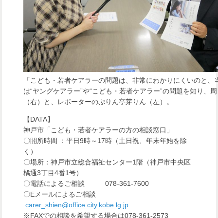
「こども・若者ケアラーの問題は、非常にわかりにくいのと、
は“ヤングケアラー”や“こども・若者ケアラー”の問題を知り
（右）と、レポーターのぷりん亭芽りん（左）。
【DATA】
神戸市「こども・若者ケアラーの方の相談窓口」
〇開所時間 ：平日9時～17時（土日祝、年末年始を除
く）
〇場所：神戸市立総合福祉センター1階（神戸市中央区
橘通3丁目4番1号）
〇電話によるご相談
078-361-7600
〇Eメールによるご相談
carer_shien@office.city.kobe.lg.jp
※FAXでの相談を希望する場合は078-361-2573