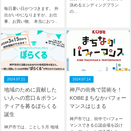
決めるエンディングプラン
毎日暑い日がつづきます。 外
の…
出がいやになりますが、お仕
事、お買い物、 本当におつ…
2024.07.21
2024.07.14
地域のために貢献した
神戸の街角で芸術を！
い人への窓口＆ボラン
KOBEまちなかパフォー
ティアを募るぼらくる
マンスはじまる
誕生
神戸市では、街中でパフォー
マンスできる公認会場を設け
神戸市では、ことし５月 地域