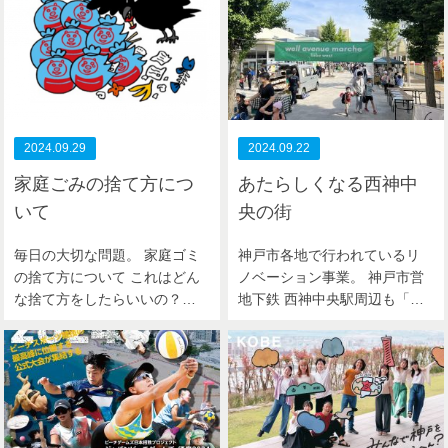
2024.09.29
2024.09.22
家庭ごみの捨て方につ
あたらしくなる西神中
いて
央の街
毎日の大切な問題。 家庭ゴミ
神戸市各地で行われているリ
の捨て方について これはどん
ノベーション事業。 神戸市営
な捨て方をしたらいいの？…
地下鉄 西神中央駅周辺も「…