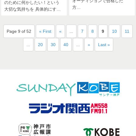
オーディションで合格した
のために何かしたい！という
方…
大切な気持ちを 具体的にす…
Page 9 of 52
« First
«
...
7
8
9
10
11
...
20
30
40
...
»
Last »