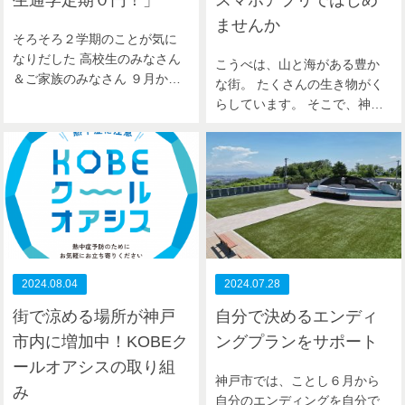
生通学定期０円！」
スマホアプリではじめ
ませんか
そろそろ２学期のことが気に
なりだした 高校生のみなさん
こうべは、山と海がある豊か
＆ご家族のみなさん ９月か…
な街。 たくさんの生き物がく
らしています。 そこで、神…
2024.08.04
2024.07.28
街で涼める場所が神戸
自分で決めるエンディ
市内に増加中！KOBEク
ングプランをサポート
ールオアシスの取り組
神戸市では、ことし６月から
み
自分のエンディングを自分で