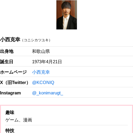
小西克幸
（コニシカツユキ）
出身地
和歌山県
誕生日
1973年4月21日
ホームページ
小西克幸
X（旧Twitter）
@KCONIQ
Instagram
@_konimarugt_
趣味
ゲーム、漫画
特技