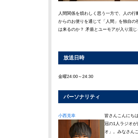
人間関係を煩わしく思う一方で、人の行
からのお便りを通じて「人間」を独自の
は来るのか？ 矛盾とユーモアが入り混
放送日時
金曜24:00～24:30
パーソナリティ
小西克幸
皆さんこんにち
冠の1人ラジオ
オ」。みなさん