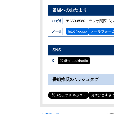
番組へのおたより
ハガキ
〒650-8580 ラジオ関西
メール
hito@jocr.jp
メールフォー
SNS
X
@hitosukiradio
番組推奨Xハッシュタグ
#ひとすき