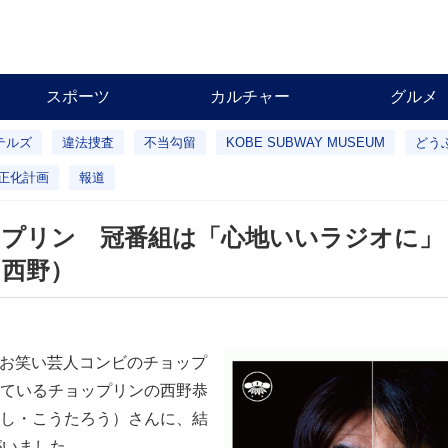
スポーツ
カルチャー
グルメ
テルズ
違法捜査
不当勾留
KOBE SUBWAY MUSEUM
どう
正化計画
報道
ップリン 冠番組は「心地いいラジオに」
（西野）
、お笑い芸人コンビのチョップ
ているチョップリンの西野恭
し・こうたろう）さんに、結
がいました。