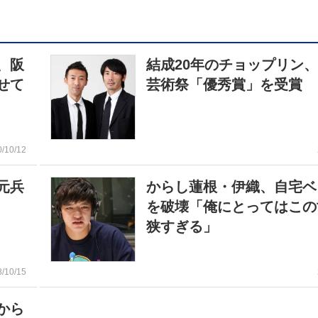
、阪
結成20年のチョップリン
せて
芸術祭「優秀賞」を受賞
0/10/12
元兵
からし蓮根・伊織、自宅ベ
を破壊「俺にとってはこの
狭すぎる」
8/10/15
から