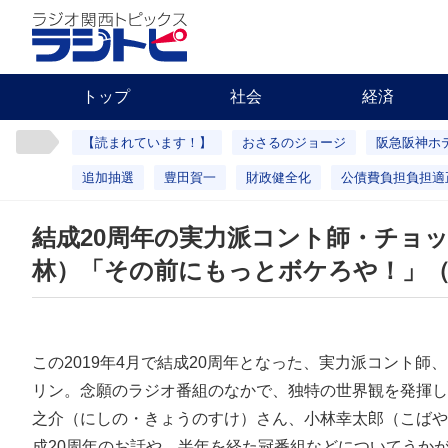
トップ
社会
経済
【読まれています！】
おさるのジョージ
阪急阪神ホ
追加抽選
豊田賀一
財政健全化
公債費負担負担適
結成20周年の実力派コント師・チョ
林）「その前にもっとボケろや！」
この2019年4月で結成20周年となった、実力派コント師
リン。念願のラジオ番組のなかで、独特の世界観を発揮し
之介（にしの・きょうのすけ）さん、小林幸太郎（こばや
成20周年のお話や、半年を経た冠番組などについてうか