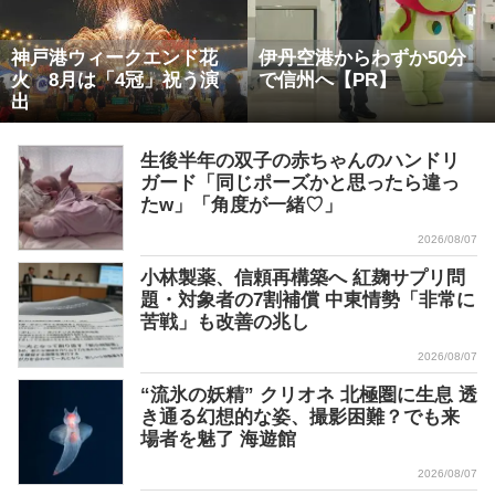
神戸港ウィークエンド花
伊丹空港からわずか50分
火 8月は「4冠」祝う演
で信州へ【PR】
出
生後半年の双子の赤ちゃんのハンドリ
ガード「同じポーズかと思ったら違っ
たw」「角度が一緒♡」
2026/08/07
小林製薬、信頼再構築へ 紅麹サプリ問
題・対象者の7割補償 中東情勢「非常に
苦戦」も改善の兆し
2026/08/07
“流氷の妖精” クリオネ 北極圏に生息 透
き通る幻想的な姿、撮影困難？でも来
場者を魅了 海遊館
2026/08/07