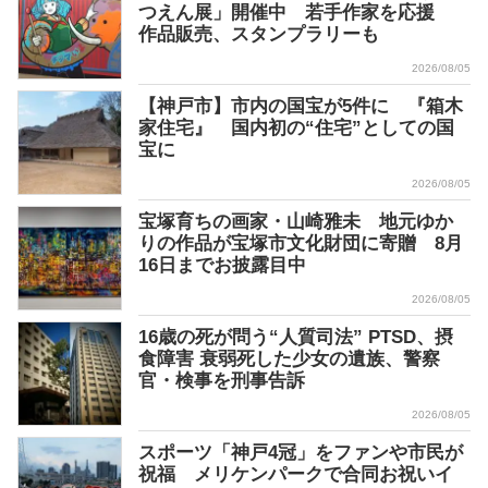
つえん展」開催中 若手作家を応援
作品販売、スタンプラリーも
2026/08/05
【神戸市】市内の国宝が5件に 『箱木
家住宅』 国内初の“住宅”としての国
宝に
2026/08/05
宝塚育ちの画家・山崎雅未 地元ゆか
りの作品が宝塚市文化財団に寄贈 8月
16日までお披露目中
2026/08/05
16歳の死が問う“人質司法” PTSD、摂
食障害 衰弱死した少女の遺族、警察
官・検事を刑事告訴
2026/08/05
スポーツ「神戸4冠」をファンや市民が
祝福 メリケンパークで合同お祝いイ