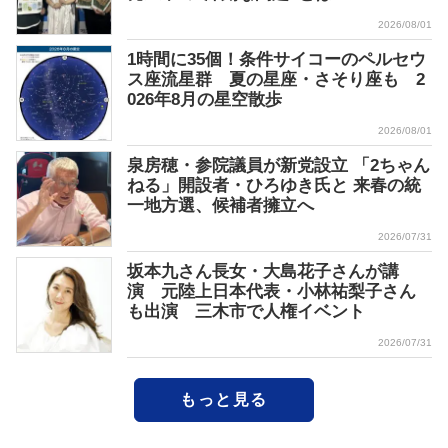
2026/08/01
1時間に35個！条件サイコーのペルセウ
ス座流星群 夏の星座・さそり座も 2
026年8月の星空散歩
2026/08/01
泉房穂・参院議員が新党設立 「2ちゃん
ねる」開設者・ひろゆき氏と 来春の統
一地方選、候補者擁立へ
2026/07/31
坂本九さん長女・大島花子さんが講
演 元陸上日本代表・小林祐梨子さん
も出演 三木市で人権イベント
2026/07/31
もっと見る