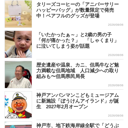
タリーズコーヒーの「アニバーサリー
ハッピーバッグ」が数量限定で発売
中！ベアフルのグッズが登場
2026/08/06
「いたかったぁ～」と2歳の男の子
「何が痛かった？」 「しゃくまり」
に泣いてしまう姿が話題
2026/08/06
歴史遺産や温泉、カニ、但馬牛など魅
力満載な但馬地域 人口減少への取り
組みも〜但馬県民局長
2026/08/06
神戸アンパンマンこどもミュージアム
に新施設「ぼうけんアイランド」が誕
生 2027年2月オープン
2026/08/06
神戸市、地下鉄海岸線全駅で「どうぶ