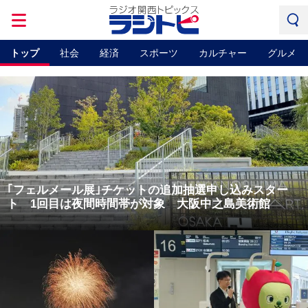
トップ
社会
経済
スポーツ
カルチャー
グルメ
｢フェルメール展｣チケットの追加抽選申し込みスター
ト 1回目は夜間時間帯が対象 大阪中之島美術館