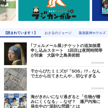
【読まれています！】
おさるのジョージ
阪急阪神ホテルズ
｢フェルメール展｣チケットの追加抽選
申し込みスタート 1回目は夜間時間帯
が対象 大阪中之島美術館
2026/08/06
干からびたミミズが「SOS」!?←なん
で土から出てきたんや…切なすぎる
2026/08/01
海がきれいになり過ぎると「生物が棲
みにくくなる」←なぜ？ 瀬戸内海に
発生中の“深刻な問題”とは