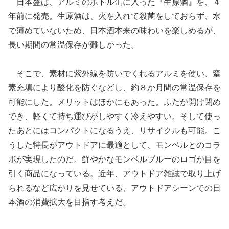
日本盛は、アルミのボトル缶に入った『生原酒』を、４
年前に発売。生原酒は、火を入れて殺菌をしておらず、水
で薄めていないため、日本酒本来の味わいを楽しめるが、
長い期間の常温保存が難しかった。
そこで、素材に紫外線を防いでくれるアルミを使い、窒
素充填により酸化を防ぐなどし、約８か月間の常温保存を
可能にした。メリットはほかにもあった。ふたが開け閉め
でき、軽くて持ち運びがしやすく冷えやすい。そして使っ
たあとにはコンパクトになるうえ、リサイクルも可能。こ
うした特長がアウトドアに最適として、モンベルとのコラ
ボが実現したのだ。鮮やかなモンベルブルーのロゴが目を
引く商品になっている。近年、アウトドア雑誌で取り上げ
られるなど広がりを見せている、アウトドアシーンでの日
本酒の消費拡大を目指す考えだ。