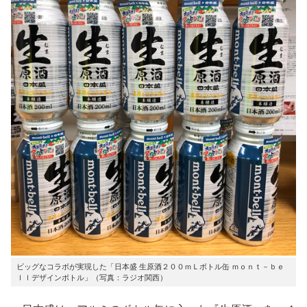
ビッグなコラボが実現した「日本盛 生原酒２００ｍＬボトル缶 ｍｏｎｔ－ｂｅ
ｌｌデザインボトル」（写真：ラジオ関西）