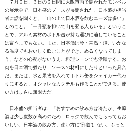
７月２日、３日の２日間に大阪市内で開かれたモンベル
の展示会で、日本盛のブースが展開された。日本盛の担当
者に話を聞くと、「山の上で日本酒を飲むニーズは多い」
とのこと。「一升瓶を担いで山を登る人もいる」というこ
とで、アルミ素材のボトル缶が持ち運びに適していること
は言うまでもない。また、日本酒は冷・常温・燗、いかな
る温度でもおいしく飲むことができ、ぬるくなってしま
う、などの心配がないうえ、料理シーンでも活躍する。お
肉を日本酒で煮たり、ソースの材料にしたりといった具合
だ。または、氷と果物を入れてボトル缶をシェイカー代わ
りにすると、オシャレなカクテルも作ることができる。使
い方はまさに無限大だ。
日本盛の担当者は、「おすすめの飲み方は冷だが、生原
酒は少し度数が高めのため、ロックで飲んでもらってもお
いしい。日本酒の飲み方、使い方に“邪道”はない。もっと