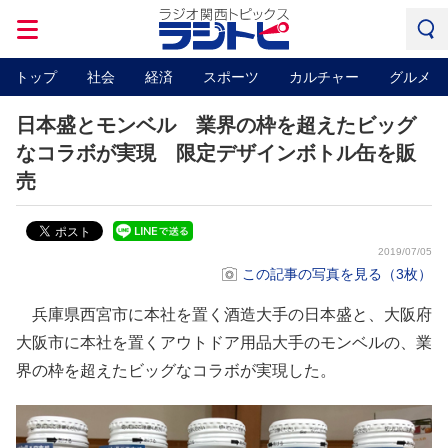
トップ
社会
経済
スポーツ
カルチャー
グルメ
日本盛とモンベル 業界の枠を超えたビッグ
なコラボが実現 限定デザインボトル缶を販
売
2019/07/05
この記事の写真を見る（3枚）
兵庫県西宮市に本社を置く酒造大手の日本盛と、大阪府
大阪市に本社を置くアウトドア用品大手のモンベルの、業
界の枠を超えたビッグなコラボが実現した。