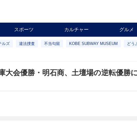
スポーツ
カルチャー
グルメ
テルズ
違法捜査
不当勾留
KOBE SUBWAY MUSEUM
どう
兵庫大会優勝・明石商、土壇場の逆転優勝