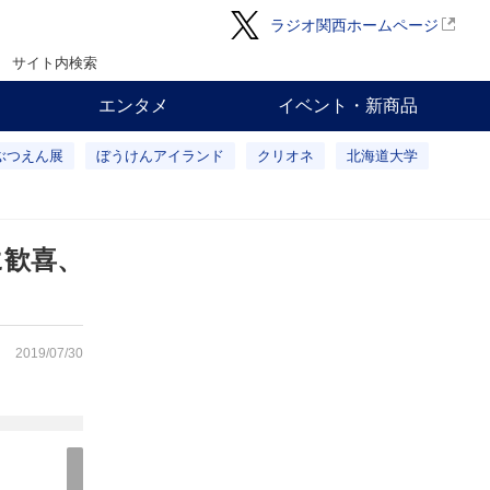
ラジオ関西ホームページ
サイト内検索
エンタメ
イベント・新商品
ぶつえん展
ぼうけんアイランド
クリオネ
北海道大学
に歓喜、
2019/07/30