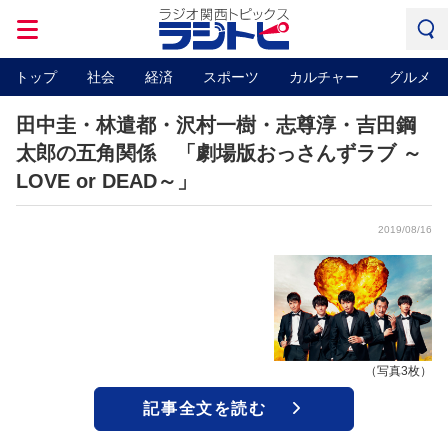
トップ
社会
経済
スポーツ
カルチャー
グルメ
田中圭・林遣都・沢村一樹・志尊淳・吉田鋼
太郎の五角関係 「劇場版おっさんずラブ ～
LOVE or DEAD～」
2019/08/16
（写真3枚）
記事全文を読む