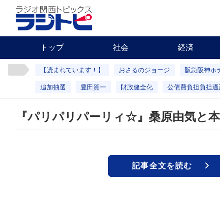
トップ
社会
経済
【読まれています！】
おさるのジョージ
阪急阪神ホ
追加抽選
豊田賀一
財政健全化
公債費負担負担適
『パリパリパーリィ☆』桑原由気と本
記事全文を読む