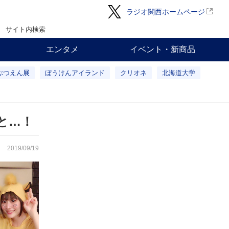
ラジオ関西ホームページ
サイト内検索
エンタメ
イベント・新商品
ぶつえん展
ぼうけんアイランド
クリオネ
北海道大学
と…！
2019/09/19