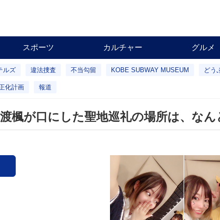
スポーツ
カルチャー
グルメ
テルズ
違法捜査
不当勾留
KOBE SUBWAY MUSEUM
どう
正化計画
報道
渡楓が口にした聖地巡礼の場所は、なん