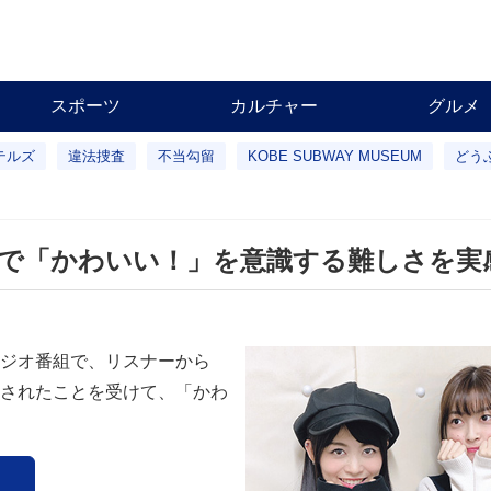
スポーツ
カルチャー
グルメ
テルズ
違法捜査
不当勾留
KOBE SUBWAY MUSEUM
どう
で「かわいい！」を意識する難しさを実
ジオ番組で、リスナーから
されたことを受けて、「かわ