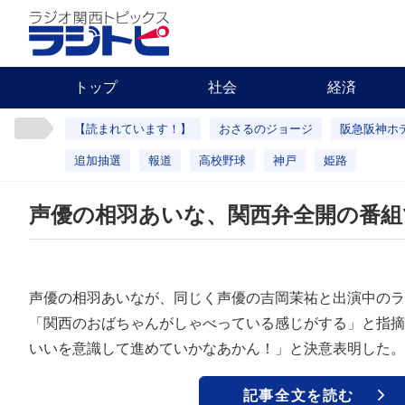
トップ
社会
経済
【読まれています！】
おさるのジョージ
阪急阪神ホ
追加抽選
報道
高校野球
神戸
姫路
声優の相羽あいな、関西弁全開の番組
声優の相羽あいなが、同じく声優の吉岡茉祐と出演中のラ
「関西のおばちゃんがしゃべっている感じがする」と指摘
いいを意識して進めていかなあかん！」と決意表明した。
記事全文を読む