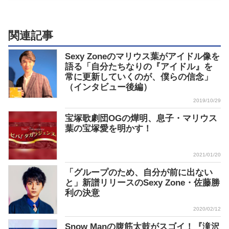
関連記事
Sexy Zoneのマリウス葉がアイドル像を
語る「自分たちなりの『アイドル』を
常に更新していくのが、僕らの信念」
（インタビュー後編）
2019/10/29
宝塚歌劇団OGの燁明、息子・マリウス
葉の宝塚愛を明かす！
2021/01/20
「グループのため、自分が前に出ない
と」新譜リリースのSexy Zone・佐藤勝
利の決意
2020/02/12
Snow Manの腹筋太鼓がスゴイ！『滝沢