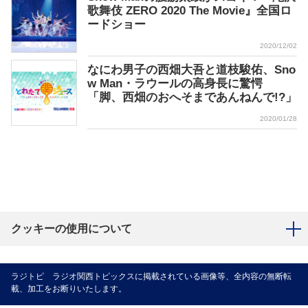
歌舞伎 ZERO 2020 The Movie』全国ロ
ードショー
2020/12/02
なにわ男子の西畑大吾と道枝駿佑、Sno
w Man・ラウールの高身長に驚愕
「脚、西畑のおへそまであんねんで!?」
2020/01/28
クッキーの使用について
ラジトピ ラジオ関西トピックスに掲載されている画像等、全内容の無断転
載、加工をお断りいたします。