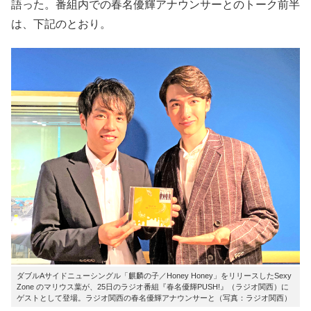
語った。番組内での春名優輝アナウンサーとのトーク前半
は、下記のとおり。
ダブルAサイドニューシングル「麒麟の子／Honey Honey」をリリースしたSexy
Zone のマリウス葉が、25日のラジオ番組『春名優輝PUSH!』（ラジオ関西）に
ゲストとして登場。ラジオ関西の春名優輝アナウンサーと（写真：ラジオ関西）