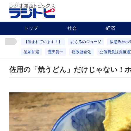
トップ
社会
経済
【読まれています！】
おさるのジョージ
阪急阪神ホ
追加抽選
豊田賀一
財政健全化
公債費負担負担適
佐用の「焼うどん」だけじゃない！ホ