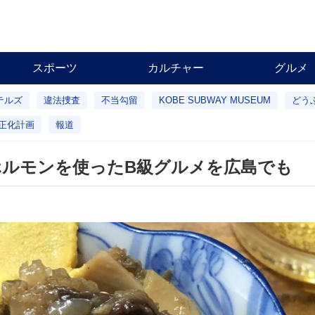
スポーツ
カルチャー
グルメ
テルズ
違法捜査
不当勾留
KOBE SUBWAY MUSEUM
どう
正化計画
報道
ルモンを使ったB級グルメを広島でも