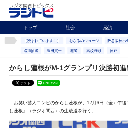
トップ
社会
経済
【読まれています！】
おさるのジョージ
阪急阪神ホ
追加抽選
豊田賀一
報道
高校野球
神戸
からし蓮根がM-1グランプリ決勝初
お笑い芸人コンビのからし蓮根が、12月6日（金）午後
し蓮根』（ラジオ関西）の生放送を行う。