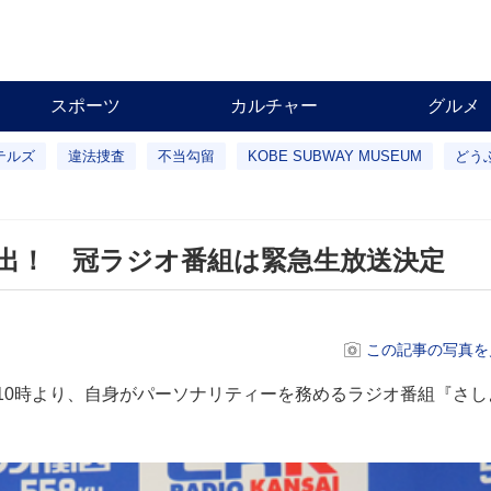
スポーツ
カルチャー
グルメ
テルズ
違法捜査
不当勾留
KOBE SUBWAY MUSEUM
どう
進出！ 冠ラジオ番組は緊急生放送決定
この記事の写真を
10時より、自身がパーソナリティーを務めるラジオ番組『さし