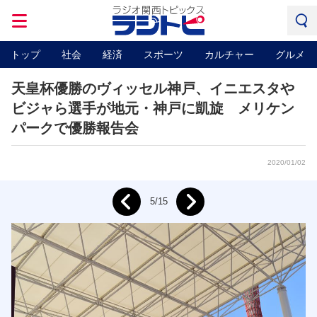
トップ
社会
経済
スポーツ
カルチャー
グルメ
天皇杯優勝のヴィッセル神戸、イニエスタや
ビジャら選手が地元・神戸に凱旋 メリケン
パークで優勝報告会
2020/01/02
Next
5/15
Prev