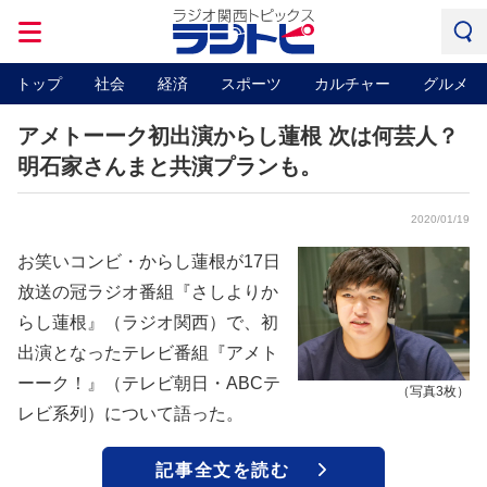
トップ
社会
経済
スポーツ
カルチャー
グルメ
アメトーーク初出演からし蓮根 次は何芸人？
明石家さんまと共演プランも。
2020/01/19
お笑いコンビ・からし蓮根が17日
放送の冠ラジオ番組『さしよりか
らし蓮根』（ラジオ関西）で、初
出演となったテレビ番組『アメト
ーーク！』（テレビ朝日・ABCテ
（写真3枚）
レビ系列）について語った。
記事全文を読む