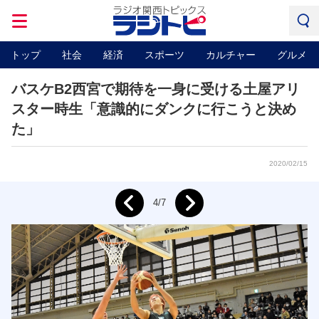
トップ
社会
経済
スポーツ
カルチャー
グルメ
バスケB2西宮で期待を一身に受ける土屋アリ
スター時生「意識的にダンクに行こうと決め
た」
2020/02/15
Next
4/7
Prev