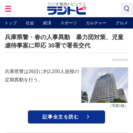
トップ
社会
経済
スポーツ
カルチャー
グルメ
兵庫県警・春の人事異動 暴力団対策、児童
虐待事案に即応 30署で署長交代
2020/03/24
兵庫県警は26日に約2,200人規模の
定期異動を行う。
（写真1枚）
記事全文を読む