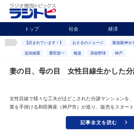
トップ
社会
経済
【読まれています！】
おさるのジョージ
阪急阪神ホ
追加抽選
豊田賀一
報道
高校野球
神戸
妻の目、母の目 女性目線生かした分
女性目線で様々な工夫がほどこされた分譲マンションを、
業を手掛ける和田興産（神戸市）が造り、販売をスタート
記事全文を読む