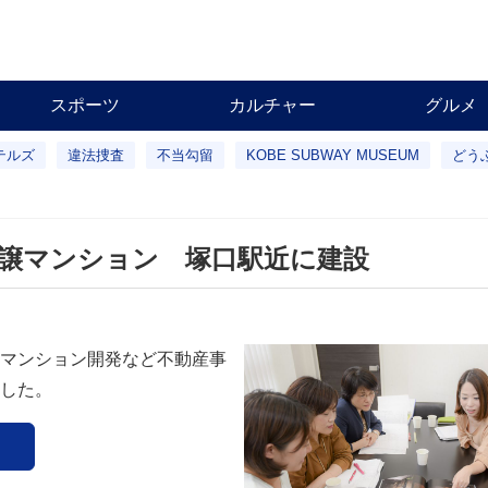
スポーツ
カルチャー
グルメ
テルズ
違法捜査
不当勾留
KOBE SUBWAY MUSEUM
どう
譲マンション 塚口駅近に建設
マンション開発など不動産事
した。