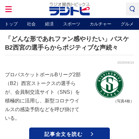
トップ
社会
経済
スポーツ
カルチャー
グルメ
「どんな形であれファン感やりたい」バスケ
B2西宮の選手らからポジティブな声続々
2020/04/10
プロバスケットボールBリーグ2部
（B2）西宮ストークスの選手ら
が、会員制交流サイト（SNS）を
積極的に活用し、新型コロナウイ
（写真4枚）
ルスの感染予防などを呼び掛けて
いる。
記事全文を読む