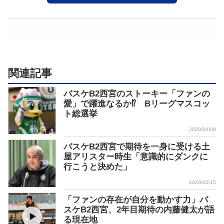
関連記事
バスケB2西宮のストーキー「ファンの
愛」で躍進なるか⁉ Bリーグマスコッ
ト総選挙
2020/04/09
バスケB2西宮で期待を一身に受ける土
屋アリスター時生「意識的にダンクに
行こうと決めた」
2020/02/15
「ファンの存在が自分を動かす力」バ
スケB2西宮、2年目期待の内藤健太が語
る現在地