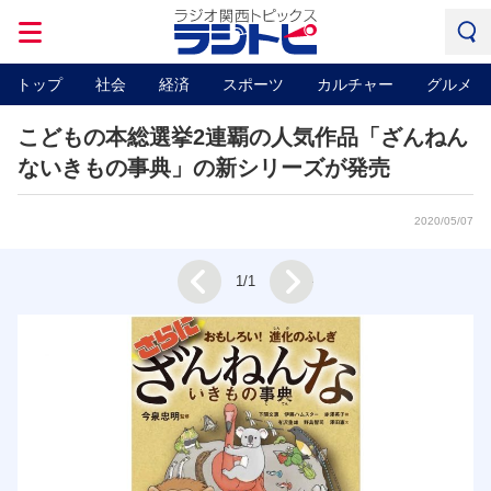
トップ
社会
経済
スポーツ
カルチャー
グルメ
こどもの本総選挙2連覇の人気作品「ざんねん
ないきもの事典」の新シリーズが発売
2020/05/07
Next
1/1
Prev