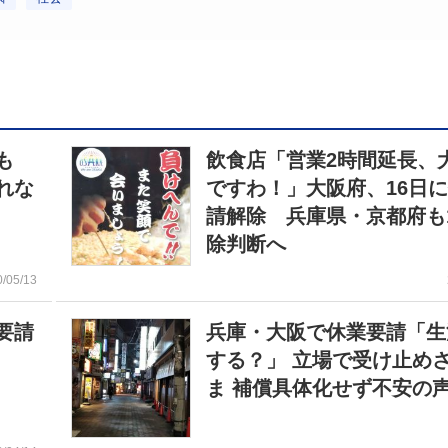
も
飲食店「営業2時間延長、
れな
ですわ！」大阪府、16日
請解除 兵庫県・京都府も
除判断へ
0/05/13
要請
兵庫・大阪で休業要請「生
する？」 立場で受け止め
ま 補償具体化せず不安の