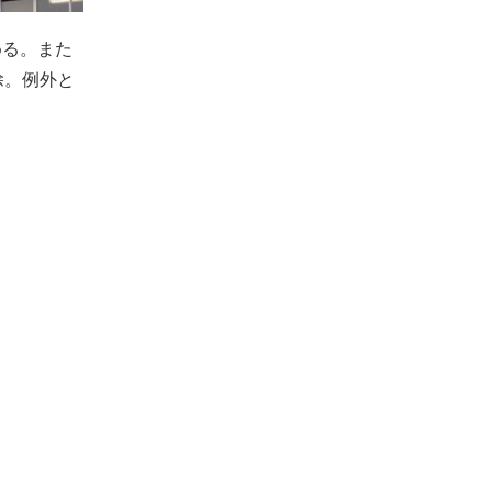
める。また
除。例外と