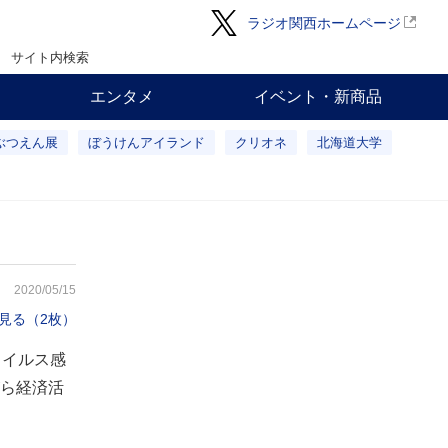
ラジオ関西ホームページ
サイト内検索
エンタメ
イベント・新商品
ぶつえん展
ぼうけんアイランド
クリオネ
北海道大学
2020/05/15
見る（2枚）
ウイルス感
ら経済活