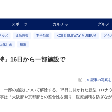
スポーツ
カルチャー
グルメ
テルズ
違法捜査
不当勾留
KOBE SUBWAY MUSEUM
どう
正化計画
報道
持」16日から一部施設で
この記事の写真を
、一部の施設について解除する。15日に開かれた新型コロナ
事は「大阪府や京都府との整合性を測り、医療崩壊を防ぎなが