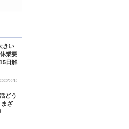
大きい
に休業要
15日解
2020/05/15
活どう
さまざ
声