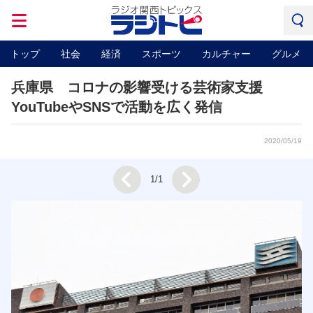
トップ
社会
経済
スポーツ
カルチャー
グルメ
兵庫県 コロナの影響受ける芸術家支援
YouTubeやSNSで活動を広く発信
2020/05/19
Next
1/1
Prev