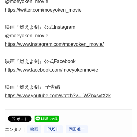
@moeyoken_movie
https://twitter.com/moeyoken_movie
映画『燃えよ剣』公式Instagram
@moeyoken_movie
https://www.instagram.com/moeyoken_movie/
映画『燃えよ剣』公式Facebook
https://www.facebook.com/moeyokenmovie
映画『燃えよ剣』 予告編
https://www.youtube.com/watch?v=_WZnxsvtXzk
エンタメ
映画
PUSH!
岡田准一