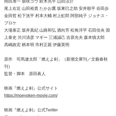
岡田准一 柴咲コウ 鈴木亮平 山田涼介
尾上右近 山田裕貴 たかお鷹 坂東巳之助 安井順平 谷田歩
金田哲 松下洸平 村本大輔 村上虹郎 阿部純子 ジョナス・
ブロケ
大場泰正 坂井真紀 山路和弘 酒向芳 松角洋平 石田佳央 淵
上泰史 渋川清彦 マギー 三浦誠己 吉原光夫 森本慎太郎
髙嶋政宏 柄本明 市村正親 伊藤英明
原作 司馬遼太郎「燃えよ剣」（新潮文庫刊／文藝春秋
刊）
監督・脚本 原田眞人
映画『燃えよ剣』公式サイト
https://moeyoken-movie.com/
映画『燃えよ剣』公式Twitter