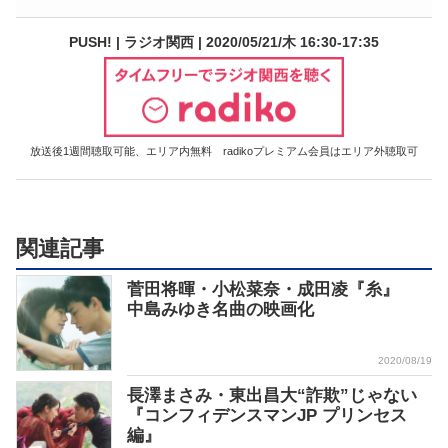
PUSH! | ラジオ関西 | 2020/05/21/木 16:30-17:35
放送後1週間聴取可能、エリア内無料 radikoプレミアム会員はエリア外聴取可
関連記事
菅田将暉・小松菜奈・成田凌『糸』
中島みゆき名曲の映画化
2020/08/19
長澤まさみ・東出昌大“詐欺”じゃない
『コンフィデンスマンJP プリンセス
編』