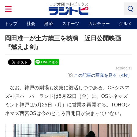
トップ
社会
経済
スポーツ
カルチャー
グルメ
岡田准一が土方歳三を熱演 近日公開映画
『燃えよ剣』
2020/05/21
この記事の写真を見る（4枚）
なお、神戸の劇場も次第に復活しつつある。OSシネマ
ズ神戸ハーバーランドは5月22日（金）に、OSシネマズ
ミント神戸は5月25日（月）に営業を再開する。TOHOシ
ネマズ西宮OSは今のところ再開日が決まっていない。