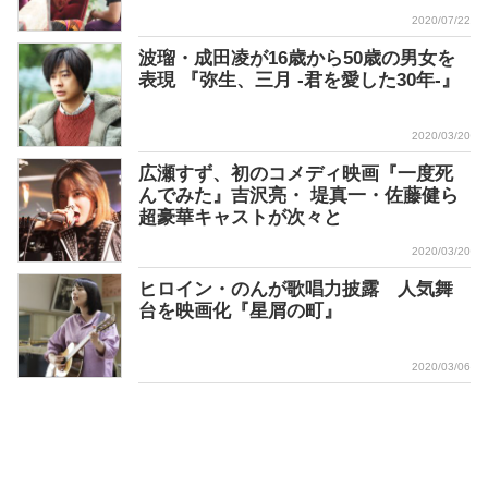
2020/07/22
波瑠・成田凌が16歳から50歳の男女を
表現 『弥生、三月 -君を愛した30年-』
2020/03/20
広瀬すず、初のコメディ映画『一度死
んでみた』吉沢亮・ 堤真一・佐藤健ら
超豪華キャストが次々と
2020/03/20
ヒロイン・のんが歌唱力披露 人気舞
台を映画化『星屑の町』
2020/03/06