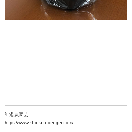
神港農園芸
https://www.shinko-noengei.com/