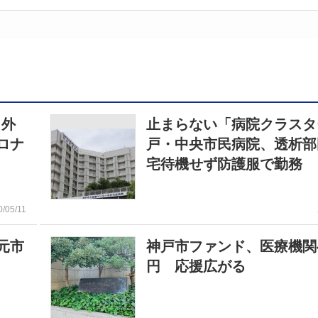
ら外
止まらない「病院クラスタ
ロナ
戸・中央市民病院、透析部
宅待機せず防護服で勤務
0/05/11
元市
神戸市ファンド、医療機関
円 応援広がる