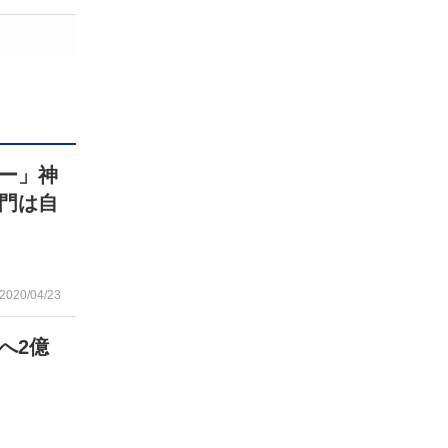
ー」神
門は自
2020/04/23
へ2億