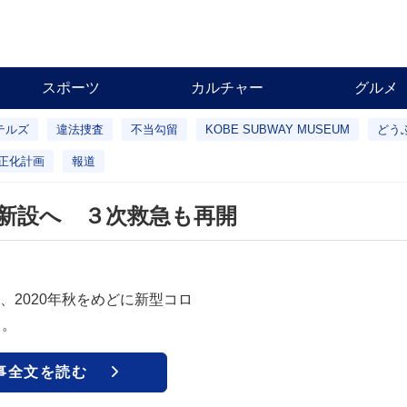
スポーツ
カルチャー
グルメ
テルズ
違法捜査
不当勾留
KOBE SUBWAY MUSEUM
どう
正化計画
報道
新設へ ３次救急も再開
2020年秋をめどに新型コロ
る。
事全文を読む