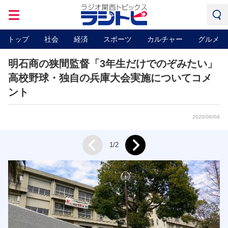
トップ
社会
経済
スポーツ
カルチャー
グルメ
明石商の狭間監督「3年生だけでのぞみたい」
高校野球・独自の兵庫大会実施についてコメ
ント
2020/06/04
Next
1/2
Prev