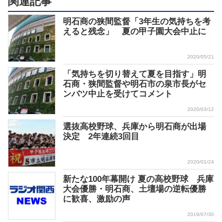
関連記事
明石商の狭間監督「3年生の気持ちを考
えると残念」 夏の甲子園大会中止に
2020/05/21
「気持ちを切り替えて夏を目指す」明
石商・狭間監督や明石市の泉市長がセ
ンバツ中止を受けてコメント
2020/03/12
選抜高校野球、兵庫から明石商が出場
決定 2年連続3回目
2020/01/24
新たな100年幕開け 夏の高校野球 兵庫
大会優勝・明石商、土壇場の逆転優勝
に歓喜、激励の声
2019/07/30