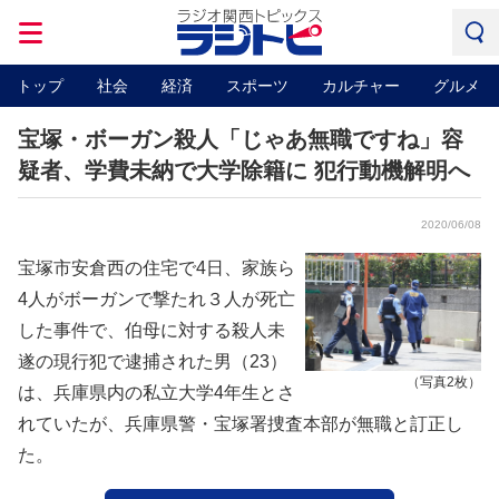
トップ
社会
経済
スポーツ
カルチャー
グルメ
宝塚・ボーガン殺人「じゃあ無職ですね」容
疑者、学費未納で大学除籍に 犯行動機解明へ
2020/06/08
宝塚市安倉西の住宅で4日、家族ら
4人がボーガンで撃たれ３人が死亡
した事件で、伯母に対する殺人未
遂の現行犯で逮捕された男（23）
（写真2枚）
は、兵庫県内の私立大学4年生とさ
れていたが、兵庫県警・宝塚署捜査本部が無職と訂正し
た。