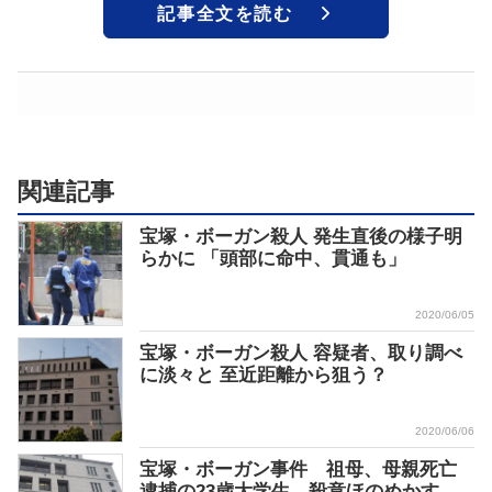
記事全文を読む
関連記事
宝塚・ボーガン殺人 発生直後の様子明
らかに 「頭部に命中、貫通も」
2020/06/05
宝塚・ボーガン殺人 容疑者、取り調べ
に淡々と 至近距離から狙う？
2020/06/06
宝塚・ボーガン事件 祖母、母親死亡
逮捕の23歳大学生 殺意ほのめかす