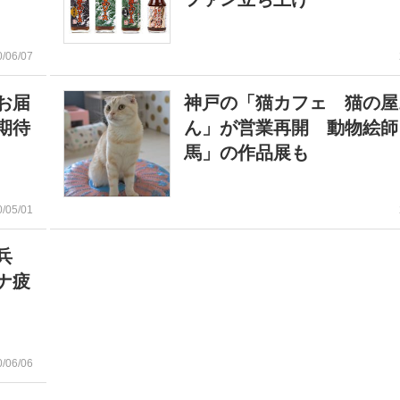
0/06/07
お届
神戸の「猫カフェ 猫の屋
期待
ん」が営業再開 動物絵師
馬」の作品展も
0/05/01
兵
ナ疲
0/06/06