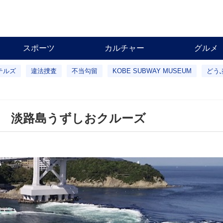
スポーツ
カルチャー
グルメ
テルズ
違法捜査
不当勾留
KOBE SUBWAY MUSEUM
どう
 淡路島うずしおクルーズ