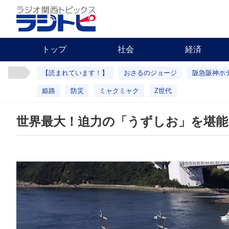
トップ
社会
経済
【読まれています！】
おさるのジョージ
阪急阪神ホ
姫路
防災
ミャクミャク
Z世代
世界最大！迫力の「うずしお」を堪能