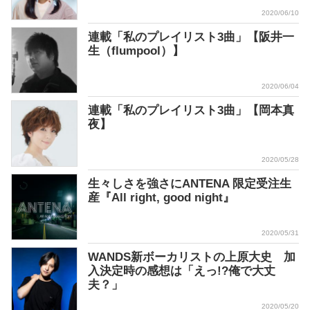
2020/06/10
連載「私のプレイリスト3曲」【阪井一
生（flumpool）】
2020/06/04
連載「私のプレイリスト3曲」【岡本真
夜】
2020/05/28
生々しさを強さにANTENA 限定受注生
産『All right, good night』
2020/05/31
WANDS新ボーカリストの上原大史 加
入決定時の感想は「えっ!?俺で大丈
夫？」
2020/05/20