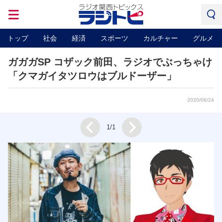
トップ
社会
経済
スポーツ
カルチャー
グルメ
ガガガSP コザック前田、ラジオでぶっちゃけ
「クマガイタツロウはブルドーザー」
2020/06/24
Next
1/1
Prev