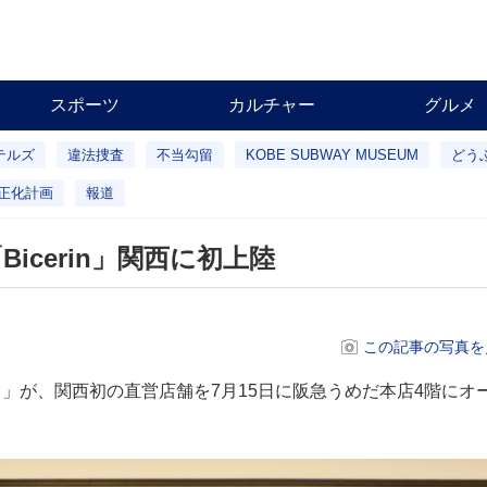
スポーツ
カルチャー
グルメ
テルズ
違法捜査
不当勾留
KOBE SUBWAY MUSEUM
どう
正化計画
報道
cerin」関西に初上陸
この記事の写真を
）」が、関西初の直営店舗を7月15日に阪急うめだ本店4階にオ