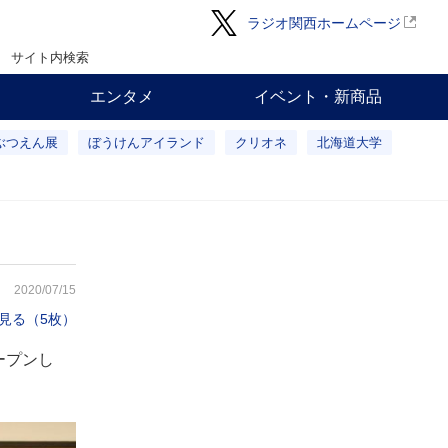
ラジオ関西ホームページ
サイト内検索
エンタメ
イベント・新商品
ぶつえん展
ぼうけんアイランド
クリオネ
北海道大学
2020/07/15
見る（5枚）
ープンし