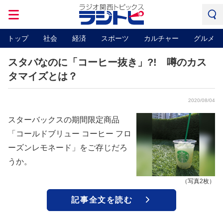
トップ
社会
経済
スポーツ
カルチャー
グルメ
スタバなのに「コーヒー抜き」?! 噂のカス
タマイズとは？
2020/08/04
スターバックスの期間限定商品
「コールドブリュー コーヒー フロ
ーズンレモネード」をご存じだろ
うか。
（写真2枚）
記事全文を読む