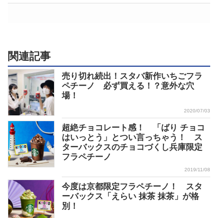
関連記事
売り切れ続出！スタバ新作いちごフラ
ペチーノ 必ず買える！？意外な穴
場！
2020/07/03
超絶チョコレート感！ 「ばり チョコ
はいっとう」とつい言っちゃう！ ス
ターバックスのチョコづくし兵庫限定
フラペチーノ
2019/11/08
今度は京都限定フラペチーノ！ スタ
ーバックス「えらい 抹茶 抹茶」が格
別！