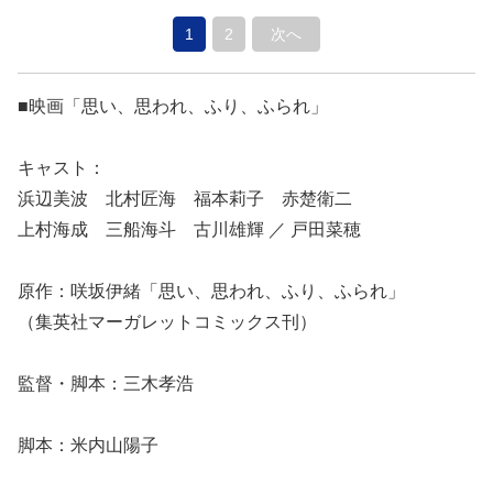
1
2
次へ
■映画「思い、思われ、ふり、ふられ」
キャスト：
浜辺美波 北村匠海 福本莉子 赤楚衛二
上村海成 三船海斗 古川雄輝 ／ 戸田菜穂
原作：咲坂伊緒「思い、思われ、ふり、ふられ」
（集英社マーガレットコミックス刊）
監督・脚本：三木孝浩
脚本：米内山陽子