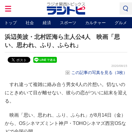
トップ
社会
経済
スポーツ
カルチャー
グルメ
浜辺美波・北村匠海ら主人公4人 映画「思
い、思われ、ふり、ふられ」
2020/08/15
この記事の写真を見る（3枚）
すれ違って複雑に絡み合う男女4人の片想い。切ないの
にときめいて目が離せない、彼らの恋がついに結末を迎え
る。
映画「思い、思われ、ふり、ふられ」が8月14日（金）
から、OSシネマズミント神戸・TOHOシネマズ西宮OSな
どで全国公開。