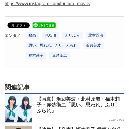
https://www.instagram.com/furifura_movie/
エンタメ
映画
PUSH!
ふりふら
北村匠海
思い、思われ、ふり、ふられ
浜辺美波
福本莉子
赤楚衛二
関連記事
【写真】浜辺美波・北村匠海・福本莉
子・赤楚衛二「思い、思われ、ふり、
ふられ」
2020/08/15