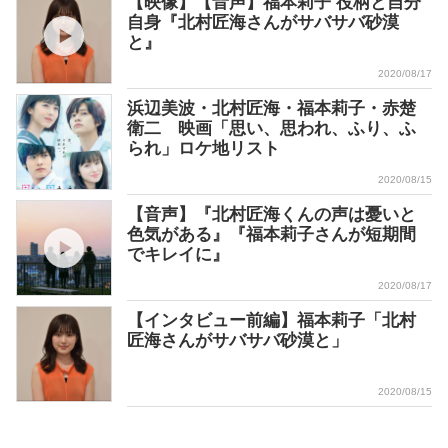
【映像】【音声】福本莉子 役柄と自分
自身『北村匠海さんがサバサバ砂漠
と』
2020/08/17
浜辺美波・北村匠海・福本莉子・赤楚
衛二 映画「思い、思われ、ふり、ふ
られ」ロケ地リスト
2020/08/15
【音声】『北村匠海くんの声は憂いと
色気がある』『福本莉子さんが短期間
でキレイに』
2020/08/17
【インタビュー前編】福本莉子「北村
匠海さんがサバサバ砂漠と」
2020/08/15